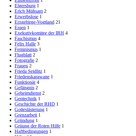
Einheitsfront
1
Elgersburg
1
Erich Mühsam
2
Erwerbslose
1
Erzgebirge-Vogtland
21
Essen
1
Exekutivkomitee der IRH
4
Faschismus
4
Felix Halle
3
Feminismus
1
Flugblatt
2
Fotografie
2
Frauen
2
Frieda Seidlitz
1
Friedenskarawane
1
Funktionär
4
Gefängnis
2
Geheimdienst
2
Gentechnik
1
Geschichte der RHD
1
Gotteslästerung
1
Grenzarbeit
1
Gründung
1
Grüung der Roten Hilfe
1
Haftbedingungen
1