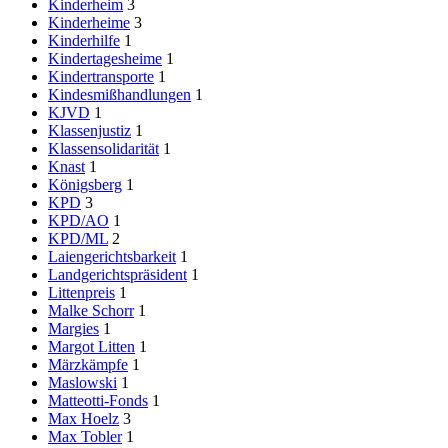
Kinderheim
3
Kinderheime
3
Kinderhilfe
1
Kindertagesheime
1
Kindertransporte
1
Kindesmißhandlungen
1
KJVD
1
Klassenjustiz
1
Klassensolidarität
1
Knast
1
Königsberg
1
KPD
3
KPD/AO
1
KPD/ML
2
Laiengerichtsbarkeit
1
Landgerichtspräsident
1
Littenpreis
1
Malke Schorr
1
Margies
1
Margot Litten
1
Märzkämpfe
1
Maslowski
1
Matteotti-Fonds
1
Max Hoelz
3
Max Tobler
1