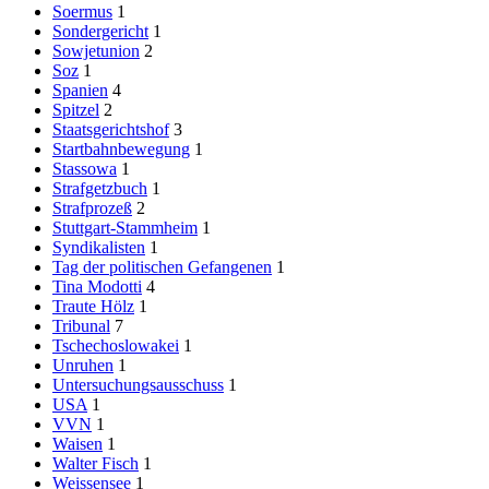
Soermus
1
Sondergericht
1
Sowjetunion
2
Soz
1
Spanien
4
Spitzel
2
Staatsgerichtshof
3
Startbahnbewegung
1
Stassowa
1
Strafgetzbuch
1
Strafprozeß
2
Stuttgart-Stammheim
1
Syndikalisten
1
Tag der politischen Gefangenen
1
Tina Modotti
4
Traute Hölz
1
Tribunal
7
Tschechoslowakei
1
Unruhen
1
Untersuchungsausschuss
1
USA
1
VVN
1
Waisen
1
Walter Fisch
1
Weissensee
1