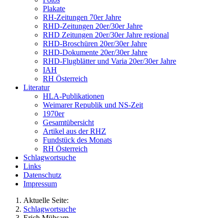
Plakate
RH-Zeitungen 70er Jahre
RHD-Zeitungen 20er/30er Jahre
RHD Zeitungen 20er/30er Jahre regional
RHD-Broschüren 20er/30er Jahre
RHD-Dokumente 20er/30er Jahre
RHD-Flugblätter und Varia 20er/30er Jahre
IAH
RH Österreich
Literatur
HLA-Publikationen
Weimarer Republik und NS-Zeit
1970er
Gesamtübersicht
Artikel aus der RHZ
Fundstück des Monats
RH Österreich
Schlagwortsuche
Links
Datenschutz
Impressum
Aktuelle Seite:
Schlagwortsuche
Erich Mühsam