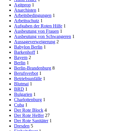
Agitprop
1
Anarchisten
1
Arbeitsbedingungen
1
Arbeitsschutz
1
Aufgaben der Roten Hilfe
1
Ausbeutung von Frauen
1
Ausbeutung von Schwangeren
1
Aussageverweigerung
2
Babylon Berlin
1
Barkenhoff
1
Bayern
2
Berlin
1
Berlin-Brandenburg
8
Berufsverbot
1
Betriebsunfälle
1
Blutmai
1
BRD
1
Bulgarien
1
Charlottenburg
1
Cuba
1
Der Rote Block
4
Der Rote Helfer
27
Der Rote Sanitäter
1
Dresden
5