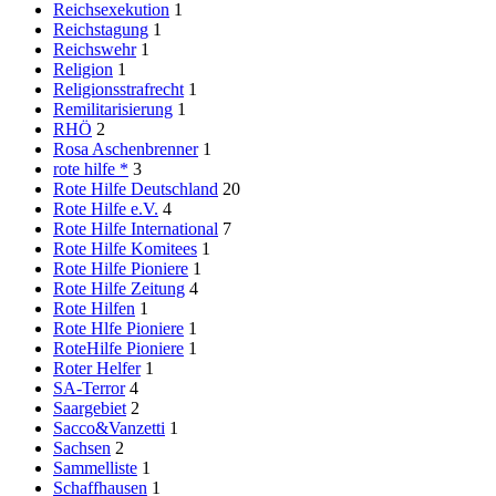
Reichsexekution
1
Reichstagung
1
Reichswehr
1
Religion
1
Religionsstrafrecht
1
Remilitarisierung
1
RHÖ
2
Rosa Aschenbrenner
1
rote hilfe *
3
Rote Hilfe Deutschland
20
Rote Hilfe e.V.
4
Rote Hilfe International
7
Rote Hilfe Komitees
1
Rote Hilfe Pioniere
1
Rote Hilfe Zeitung
4
Rote Hilfen
1
Rote Hlfe Pioniere
1
RoteHilfe Pioniere
1
Roter Helfer
1
SA-Terror
4
Saargebiet
2
Sacco&Vanzetti
1
Sachsen
2
Sammelliste
1
Schaffhausen
1