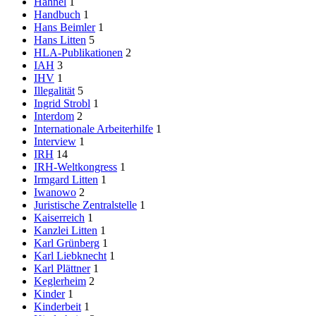
Hähnel
1
Handbuch
1
Hans Beimler
1
Hans Litten
5
HLA-Publikationen
2
IAH
3
IHV
1
Illegalität
5
Ingrid Strobl
1
Interdom
2
Internationale Arbeiterhilfe
1
Interview
1
IRH
14
IRH-Weltkongress
1
Irmgard Litten
1
Iwanowo
2
Juristische Zentralstelle
1
Kaiserreich
1
Kanzlei Litten
1
Karl Grünberg
1
Karl Liebknecht
1
Karl Plättner
1
Keglerheim
2
Kinder
1
Kinderbeit
1