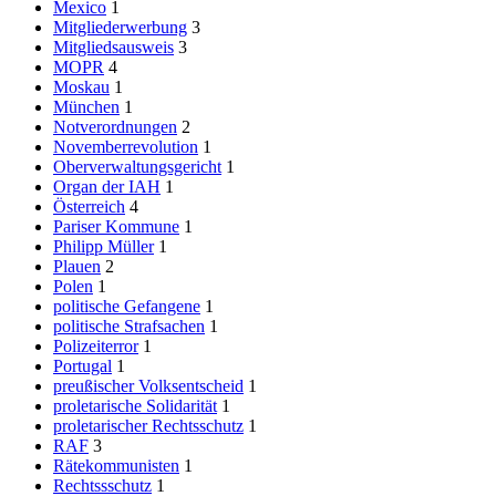
Mexico
1
Mitgliederwerbung
3
Mitgliedsausweis
3
MOPR
4
Moskau
1
München
1
Notverordnungen
2
Novemberrevolution
1
Oberverwaltungsgericht
1
Organ der IAH
1
Österreich
4
Pariser Kommune
1
Philipp Müller
1
Plauen
2
Polen
1
politische Gefangene
1
politische Strafsachen
1
Polizeiterror
1
Portugal
1
preußischer Volksentscheid
1
proletarische Solidarität
1
proletarischer Rechtsschutz
1
RAF
3
Rätekommunisten
1
Rechtssschutz
1